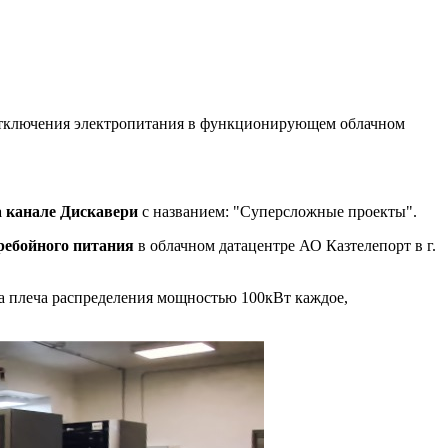
 отключения электропитания в функционирующем облачном
а канале Дискавери
с названием: "Суперсложные проекты".
еребойного питания
в облачном датацентре АО Казтелепорт в г.
а плеча распределения мощностью 100кВт каждое,