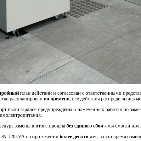
дробный
план действий и согласован с ответственными предста
четко распланирован
во времени
, все действия распределялись 
порт были заранее предупреждены о намеченных работах по зам
ия электропитания.
цедура замены в итоге прошла
без единого сбоя
- мы смогли пол
LCON 120kVA на протяжении
более десяти лет
, за это время изме