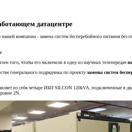
аботающем датацентре
м нашей компании - замена систем бесперебойного питания без
е
тоен того, чтобы его включили в одну из научных телепередач
н
честве генерального подрядчика по проекту
замены систем бесп
тавляет из себя четыре ИБП SILCON 120kVA, подключенные в дв
уровне 2N.