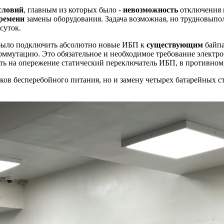
словий
, главным из которых было -
невозможность
отключения н
времени
замены оборудования. Задача возможная, но трудновыпо
суток.
 было подключить абсолютно новые ИБП к
существующим
байпа
оммутацию. Это обязательное и необходимое требование электро
ть на опережение статический переключатель ИБП, в противном 
ов бесперебойного питания, но и замену четырех батарейных с