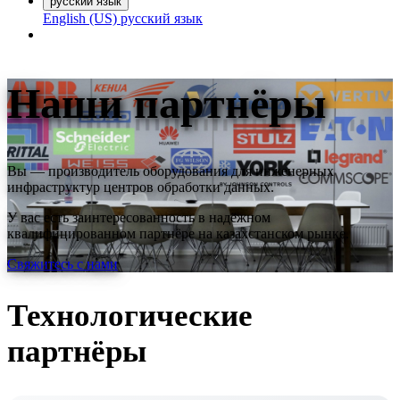
русский язык
English (US)
русский язык
Наши партнёры
Вы — производитель оборудования для инженерных
инфраструктур центров обработки данных.
У вас есть заинтересованность в надёжном
квалифицированном партнёре на казахстанском рынке.
Свяжитесь с нами
Технологические
партнёры